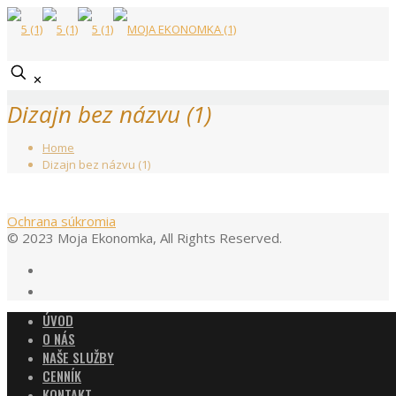
✕
Dizajn bez názvu (1)
Home
Dizajn bez názvu (1)
Ochrana súkromia
© 2023 Moja Ekonomka, All Rights Reserved.
ÚVOD
O NÁS
NAŠE SLUŽBY
CENNÍK
KONTAKT